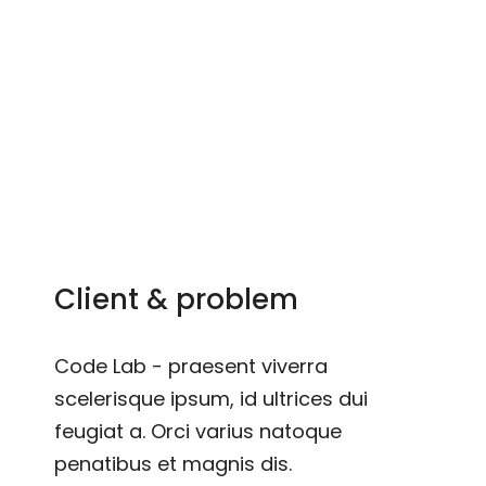
You are here:
Home
Project
Code Lab
Client & problem
Code Lab - praesent viverra
scelerisque ipsum, id ultrices dui
feugiat a. Orci varius natoque
penatibus et magnis dis.