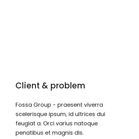
You are here:
Home
Project
Fossa Group
Client & problem
Fossa Group - praesent viverra
scelerisque ipsum, id ultrices dui
feugiat a. Orci varius natoque
penatibus et magnis dis.